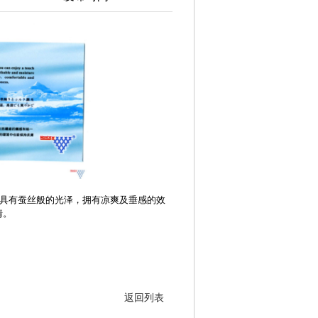
，具有蚕丝般的光泽，拥有凉爽及垂感的效
情。
返回列表