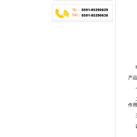
He
产
一
二.
作用
三
四